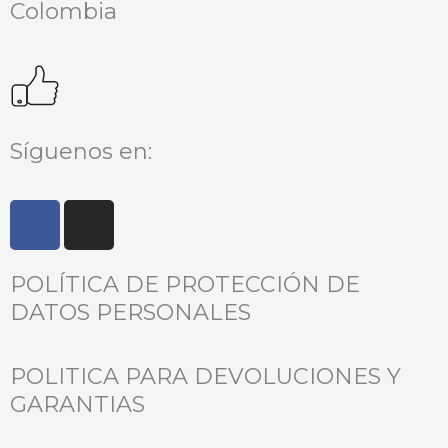
Colombia
Síguenos en:
F
I
a
n
c
s
POLÍTICA DE PROTECCIÓN DE
e
t
b
a
DATOS PERSONALES
o
g
o
r
POLITICA PARA DEVOLUCIONES Y
k
a
GARANTIAS
m