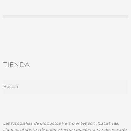
Ir
al
contenido
TIENDA
Search
Las fotografías de productos y ambientes son ilustrativas,
algunos atributos de color y textura pueden variar de acuerdo