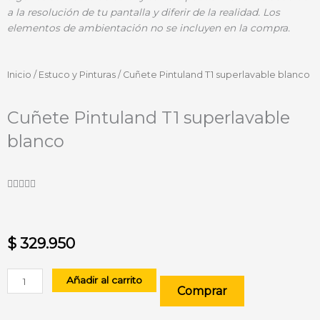
a la resolución de tu pantalla y diferir de la realidad. Los
elementos de ambientación no se incluyen en la compra.
Inicio
/
Estuco y Pinturas
/ Cuñete Pintuland T1 superlavable blanco
Cuñete Pintuland T1 superlavable
blanco
Valorado





con
5
de
$
329.950
5
Cuñete
Añadir al carrito
Comprar
Pintuland
T1