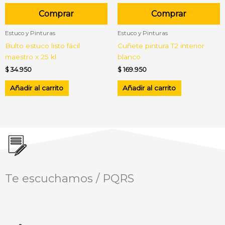
Comprar
Comprar
Estuco y Pinturas
Estuco y Pinturas
Bulto estuco listo fácil
Cuñete pintura T2 interior
maestro x 25 kl
blanco
$
34.950
$
169.950
Añadir al carrito
Añadir al carrito
Te escuchamos / PQRS