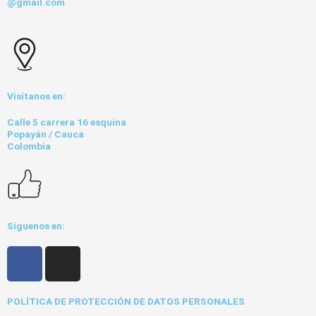
@gmail.com
Visítanos en:
Calle 5 carrera 16 esquina
Popayán / Cauca
Colombia
Síguenos en:
F
I
a
n
c
s
POLÍTICA DE PROTECCIÓN DE DATOS PERSONALES
e
t